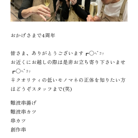
おかげさまで4周年
皆さま、ありがとうございます┏○ﾍﾟｺｯ
お近くにお越しの際は是非お立ち寄り下さいませ
┏○ﾍﾟｺｯ
‍♀️クオリティの低いモノマネの正体を知りたい方
はどうぞスタッフまで(笑)
難波串揚げ
難波串カツ
串カツ
創作串