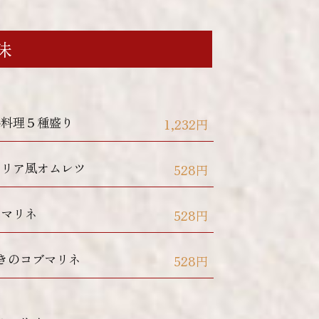
味
小料理５種盛り
1,232円
タリア風オムレツ
528円
のマリネ
528円
きのコブマリネ
528円