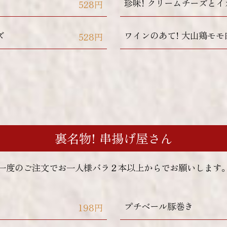
珍味! クリームチーズと
528円
ズ
ワインのあて! 大山鶏モ
528円
裏名物! 串揚げ屋さん
一度のご注文でお一人様バラ２本以上からでお願いします
プチベール豚巻き
198円