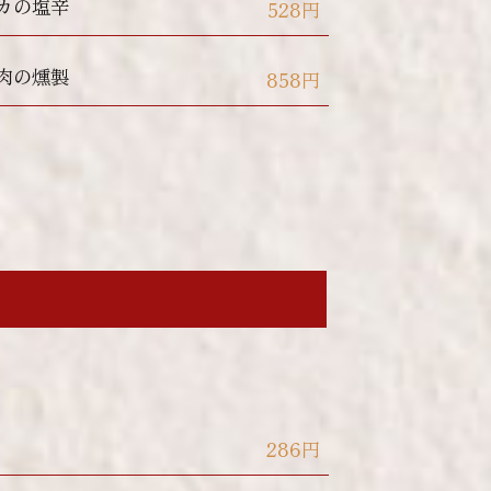
イカの塩辛
528円
モ肉の燻製
858円
。
286円