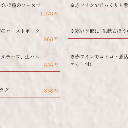
っぱい2種のソースで
※赤ワインでじっくりと
1,078円
肉のローストポーク
※寒い季節に! 生麩とほ
968円
ッタチーズ、生ハム
※赤ワインでコトコト煮込
ケット付)
858円
ラダ
858円