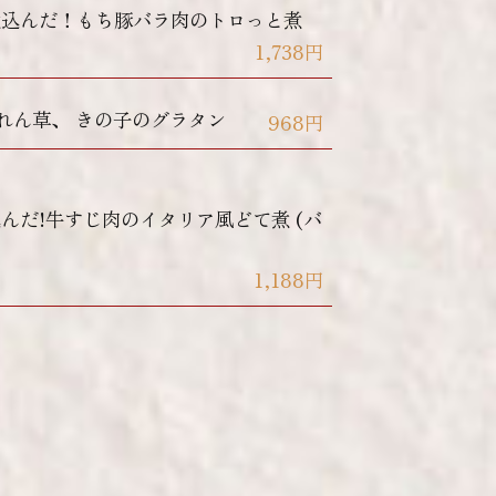
煮込んだ！もち豚バラ肉のトロっと煮
1,738円
うれん草、 きの子のグラタン
968円
んだ!牛すじ肉のイタリア風どて煮 (バ
1,188円