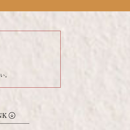
い。
NK